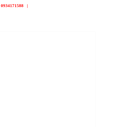
: 0934171588 |
Email: sales@goldwell-logistics.com
CH VỤ
TIN TỨC
HỎI ĐÁP
LIÊN HỆ