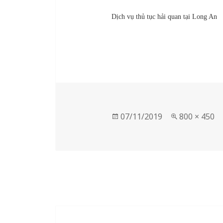
Dịch vụ thủ tục hải quan tại Long An
Posted
Full
07/11/2019
800 × 450
on
size