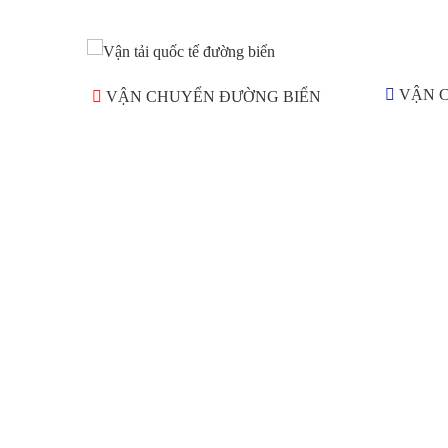
VẬN 
VẬN CHUYỂN ĐƯỜNG BIỂN
Goldwell International Logistics Co., Ltd cung cấp cho kh
hàng một gói Dịch Vụ Logistics chuyên nghiệp. Chúng tôi
hào về đội ngũ nhân viên giàu kinh nghiệm trong lĩnh vực d
vụ giao nhận và vận chuyển quốc tế.
Goldwell International Logistics Co., Ltd provides custom
with a professional Logistics Services package. We are pr
of our experienced staff in the field of international forward
and shipping services