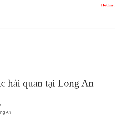
Hotline
TRANG CHỦ
GIỚI THIỆU CHUNG
DỊ
ục hải quan tại Long An
ong An