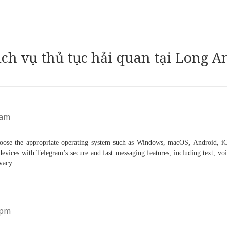
ịch vụ thủ tục hải quan tại Long A
 am
choose the appropriate operating system such as Windows, macOS, Android, iO
ices with Telegram’s secure and fast messaging features, including text, voic
vacy.
 pm