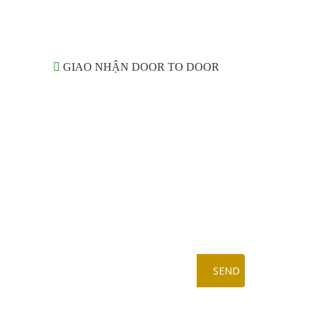
GIAO NHẬN DOOR TO DOOR
DỊCH V
ewsletter Subscribe
t news and event about Goldwell