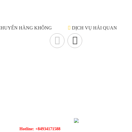
CHUYỂN HÀNG KHÔNG
DỊCH VỤ HẢI QUAN
Liên hệ
N
ách
 tự
CÔNG TY TNHH TIẾP VẬN QUỐC TẾ GOLDWELL
Ge
ịch
243 Huynh Van Banh, Ward 12, Phu Nhuan Dist, Hochiminh
City, Vietnam.
ers
+84.28.38422985
oud
+84.28.38449880
+84.28.38422986
ing
Hotline: +84934171588