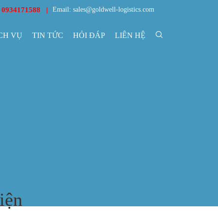
: 0934171588 |
Email: sales@goldwell-logistics.com
CH VỤ
TIN TỨC
HỎI ĐÁP
LIÊN HỆ
iện