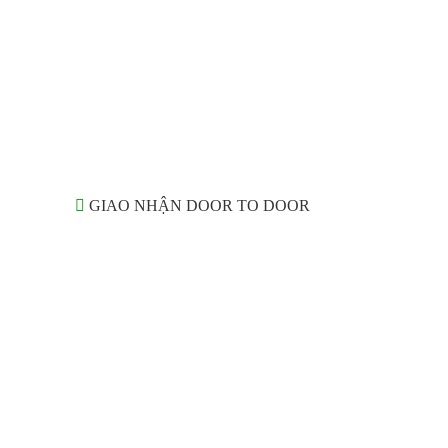
GIAO NHẬN DOOR TO DOOR
DỊCH V
ewsletter Subscribe
t news and event about Goldwell