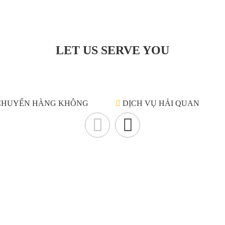
LET US SERVE YOU
CHUYỂN HÀNG KHÔNG
DỊCH VỤ HẢI QUAN
Liên hệ
N
ách
 tự
CÔNG TY TNHH TIẾP VẬN QUỐC TẾ GOLDWELL
Ge