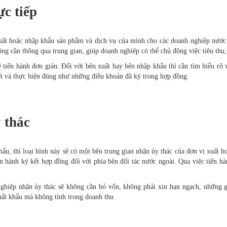
c tiếp
uất hoặc nhập khẩu sản phẩm và dịch vụ của mình cho các doanh nghiệp nước
hông cần thông qua trung gian, giúp doanh nghiệp có thể chủ động việc tiêu th
ẽ tiến hành đơn giản. Đối với bên xuất hay bên nhập khẩu thì cần tìm hiểu rõ 
t và thực hiện đúng như những điều khoản đã ký trong hợp đồng.
 thác
hẩu, thì loại hình này sẽ có một bên trung gian nhận ủy thác của đơn vị xuất h
n hành ký kết hợp đồng đối với phía bên đối tác nước ngoài. Qua việc tiến h
nghiệp nhận ủy thác sẽ không cần bỏ vốn, không phải xin hạn ngạch, những g
uất khẩu mà không tính trong doanh thu.