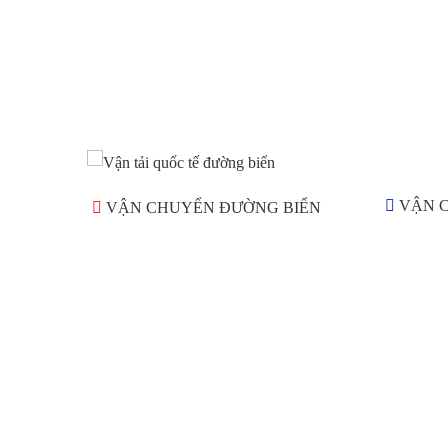
VẬN 
VẬN CHUYỂN ĐƯỜNG BIỂN
Goldwell International Logistics Co., Ltd cung cấp cho kh
hàng một gói Dịch Vụ Logistics chuyên nghiệp. Chúng tôi