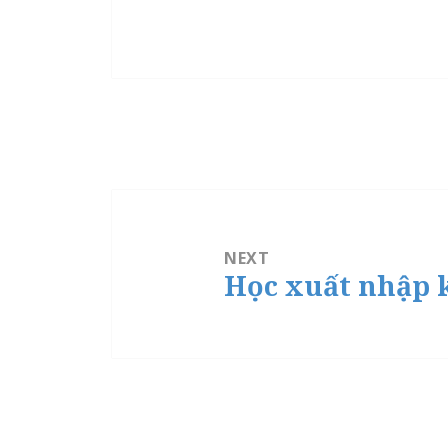
Post
navigation
NEXT
Học xuất nhập 
Next
post: