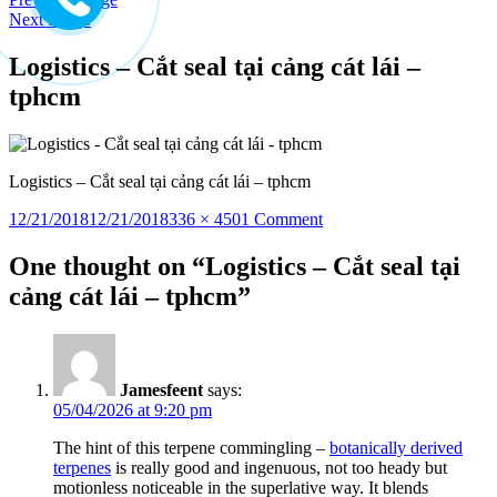
to
Next Image
content
Logistics – Cắt seal tại cảng cát lái –
tphcm
Logistics – Cắt seal tại cảng cát lái – tphcm
Posted
Full
on
12/21/2018
12/21/2018
336 × 450
1 Comment
on
size
Logistics
–
One thought on “Logistics – Cắt seal tại
Cắt
cảng cát lái – tphcm”
seal
tại
cảng
cát
lái
Jamesfeent
says:
–
05/04/2026 at 9:20 pm
tphcm
The hint of this terpene commingling –
botanically derived
terpenes
is really good and ingenuous, not too heady but
motionless noticeable in the superlative way. It blends