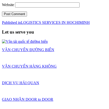
Website
Post
Published in
LOGISTICS SERVICES IN HOCHIMINH
navigation
Let us serve you
VẬN CHUYỂN ĐƯỜNG BIỂN
VẬN CHUYỂN HÀNG KHÔNG
DỊCH VỤ HẢI QUAN
GIAO NHẬN DOOR to DOOR