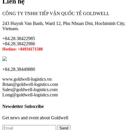
Liên hệ
CÔNG TY TNHH TIẾP VẬN QUỐC TẾ GOLDWELL
243 Huynh Van Banh, Ward 12, Phu Nhuan Dist, Hochiminh City,
Vietnam.
+84.28.38422985
+84.28.38422986
Hotline: +84934171588
+84.28.38449880
www.goldwell-logistics.vn
Brian@goldwell-logistics.com
Sales@goldwell-logistics.com
Long@goldwell-logistics.com
Newsletter Subscribe
Get news and event about Goldwell