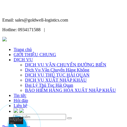
Email: sales@goldwell-logistics.com
Hotline: 0934171588 |
Trang chủ
GIỚI THIỆU CHUNG
DỊCH VỤ
DỊCH VỤ VẬN CHUYỂN ĐƯỜNG BIỂN
Dịch Vụ Vận Chuyển Hàng Không
DỊCH VỤ THỦ TỤC HẢI QUAN
DỊCH VỤ XUẤT NHẬP KHẨU
Đại Lý Thủ Tục Hải Quan
BẢO HIỂM HÀNG HÓA XUẤT NHẬP KHẨU
Tin tức
Hỏi đáp
Liên hệ
Skip
Previous Image