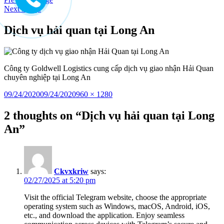
to
Next Image
content
Dịch vụ hải quan tại Long An
Công ty Goldwell Logistics cung cấp dịch vụ giao nhận Hải Quan
chuyên nghiệp tại Long An
Posted
Full
09/24/2020
09/24/2020
960 × 1280
on
size
2 thoughts on “Dịch vụ hải quan tại Long
An”
Ckvxkriw
says:
02/27/2025 at 5:20 pm
Visit the official Telegram website, choose the appropriate
operating system such as Windows, macOS, Android, iOS,
etc., and download the application. Enjoy seamless