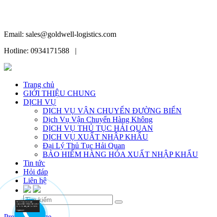
Email: sales@goldwell-logistics.com
Hotline: 0934171588 |
Trang chủ
GIỚI THIỆU CHUNG
DỊCH VỤ
DỊCH VỤ VẬN CHUYỂN ĐƯỜNG BIỂN
Dịch Vụ Vận Chuyển Hàng Không
DỊCH VỤ THỦ TỤC HẢI QUAN
DỊCH VỤ XUẤT NHẬP KHẨU
Đại Lý Thủ Tục Hải Quan
BẢO HIỂM HÀNG HÓA XUẤT NHẬP KHẨU
Tin tức
Hỏi đáp
Liên hệ
Skip
Previous Image