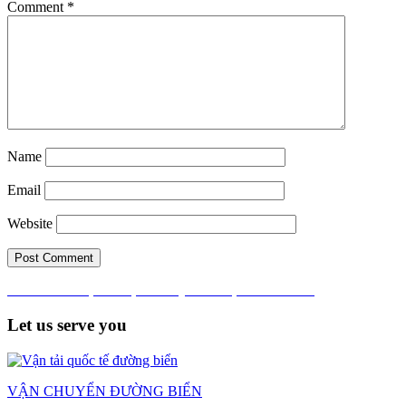
Comment
*
Name
Email
Website
Post
Published in
DỊCH VỤ HẢI QUAN TẠI LONG AN
navigation
Let us serve you
VẬN CHUYỂN ĐƯỜNG BIỂN