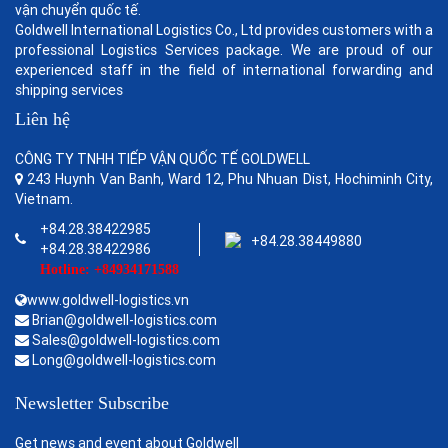
vận chuyển quốc tế.
Goldwell International Logistics Co., Ltd provides customers with a
professional Logistics Services package. We are proud of our
experienced staff in the field of international forwarding and
shipping services
Liên hệ
CÔNG TY TNHH TIẾP VẬN QUỐC TẾ GOLDWELL
243 Huynh Van Banh, Ward 12, Phu Nhuan Dist, Hochiminh City,
Vietnam.
+84.28.38422985
+84.28.38449880
+84.28.38422986
Hotline: +84934171588
www.goldwell-logistics.vn
Brian@goldwell-logistics.com
Sales@goldwell-logistics.com
Long@goldwell-logistics.com
Newsletter Subscribe
Get news and event about Goldwell