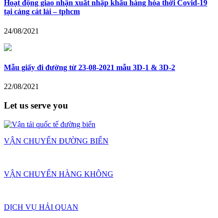
Hoạt động giao nhận xuất nhập khẩu hàng hóa thời Covid-19
tại cảng cát lái – tphcm
24/08/2021
Mẫu giấy đi đường từ 23-08-2021 mẫu 3D-1 & 3D-2
22/08/2021
Let us serve you
VẬN CHUYỂN ĐƯỜNG BIỂN
VẬN CHUYỂN HÀNG KHÔNG
DỊCH VỤ HẢI QUAN