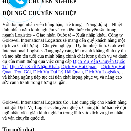
ĐỘI NGŨ CHUYÊN NGHIỆP
to
content
ĐỘI NGŨ CHUYÊN NGHIỆP
Với đội ngũ nhân viên hùng hậu, Trẻ trung – Năng động – Nhiệt
tình nhiều năm kinh nghiệm và có kiến thức chuyên sâu trong
ngành Logistics – Giao nhận Quốc tế – Xuất nhập khẩu. Công ty
Goldwell International Logistics sẽ mang đến quý khách hàng một
dịch vụ Chất lượng – Chuyên nghiệp – Uy tín nhiệt tình. Goldwell
International Logistics đang ngày càng lớn mạnh khẳng định uy tín
và tạo nên tên tuổi của mình bằng chính chất lượng dịch vụ và danh
dự của mình thông qua việc cung cấp
Dịch Vụ Vận Chuyển Quốc
Tế
,
Dịch Vụ Xuất Nhập Khẩu
,
Dịch Vụ Hải Quan
–
Dịch Vụ Hải
Quan Trọn Gói
,
Dịch Vụ Đại Lý Hải Quan
,
Dịch Vụ Logistics
,…
và không ngừng tiếp tục cải tiến chất lượng phục vụ và nâng cao
sức cạnh tranh trong tương lai gần.
Goldwell International Logistics Co., Ltd cung cấp cho khách hàng
một gói Dịch Vụ Logistics chuyên nghiệp. Chúng tôi tự hào về đội
ngũ nhân viên giàu kinh nghiệm trong lĩnh vực dịch vụ giao nhận
và vận chuyển quốc tế.
Tin mới nhất