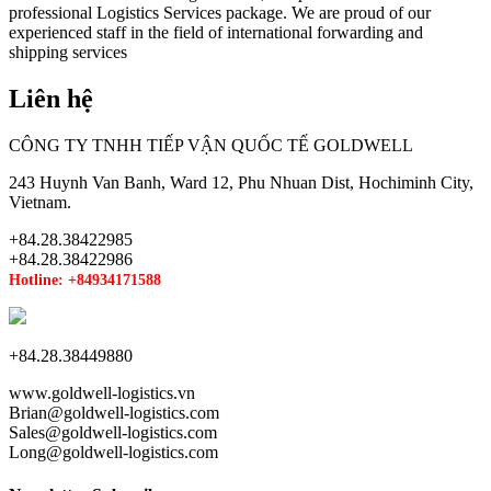
professional Logistics Services package. We are proud of our
experienced staff in the field of international forwarding and
shipping services
Liên hệ
CÔNG TY TNHH TIẾP VẬN QUỐC TẾ GOLDWELL
243 Huynh Van Banh, Ward 12, Phu Nhuan Dist, Hochiminh City,
Vietnam.
+84.28.38422985
+84.28.38422986
Hotline: +84934171588
+84.28.38449880
www.goldwell-logistics.vn
Brian@goldwell-logistics.com
Sales@goldwell-logistics.com
Long@goldwell-logistics.com