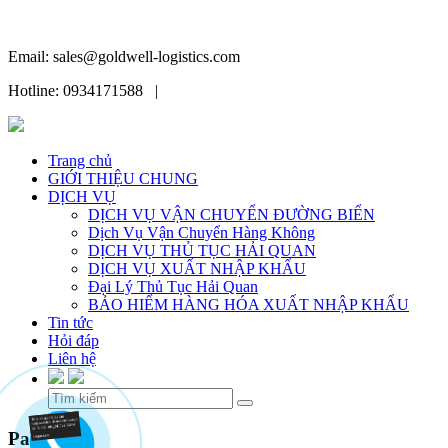
Email: sales@goldwell-logistics.com
Hotline: 0934171588 |
Trang chủ
GIỚI THIỆU CHUNG
DỊCH VỤ
DỊCH VỤ VẬN CHUYỂN ĐƯỜNG BIỂN
Dịch Vụ Vận Chuyển Hàng Không
DỊCH VỤ THỦ TỤC HẢI QUAN
DỊCH VỤ XUẤT NHẬP KHẨU
Đại Lý Thủ Tục Hải Quan
BẢO HIỂM HÀNG HÓA XUẤT NHẬP KHẨU
Tin tức
Hỏi đáp
Liên hệ
Skip
Partner