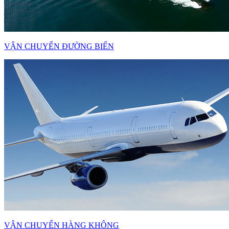
VẬN CHUYỂN ĐƯỜNG BIỂN
VẬN CHUYỂN HÀNG KHÔNG