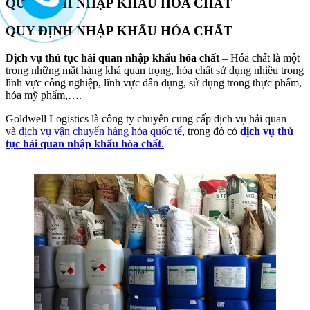
QUY ĐỊNH NHẬP KHẨU HÓA CHẤT
to
content
QUY ĐỊNH NHẬP KHẨU HÓA CHẤT
Dịch vụ thủ tục hải quan nhập khẩu hóa chất
– Hóa chất là một
trong những mặt hàng khá quan trọng, hóa chất sử dụng nhiều trong
lĩnh vực công nghiệp, lĩnh vực dân dụng, sử dụng trong thực phẩm,
hóa mỹ phẩm,….
Goldwell Logistics là công ty chuyên cung cấp dịch vụ hải quan
và
dịch vụ vận chuyển hàng hóa quốc tế
, trong đó có
dịch vụ thủ
tục hải quan nhập khẩu hóa chất
.