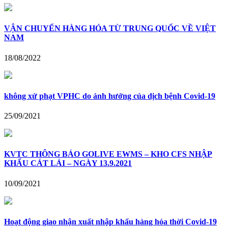
VẬN CHUYỂN HÀNG HÓA TỪ TRUNG QUỐC VỀ VIỆT
NAM
18/08/2022
không xử phạt VPHC do ảnh hưởng của dịch bệnh Covid-19
25/09/2021
KVTC THÔNG BÁO GOLIVE EWMS – KHO CFS NHẬP
KHẨU CÁT LÁI – NGÀY 13.9.2021
10/09/2021
Hoạt động giao nhận xuất nhập khẩu hàng hóa thời Covid-19