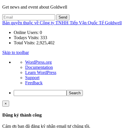
Get news and event about Goldwell
Bản quyền thuộc về Công ty TNHH Tiếp Vận Quốc Tế Goldwell
Online Users:
0
Todays Visits:
333
Total Visits:
2,925,402
Skip to toolbar
About
WordPress.org
WordPress
Documentation
Learn WordPress
Support
Feedback
Search
×
Đăng ký thành công
Cám ơn bạn đã đăng ký nhận email tư chúng tôi.