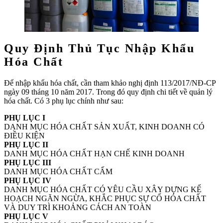
Quy Định Thủ Tục Nhập Khẩu
Hóa Chất
Để nhập khẩu hóa chất, cần tham khảo nghị định 113/2017/NĐ-CP
ngày 09 tháng 10 năm 2017. Trong đó quy định chi tiết về quản lý
hóa chất. Có 3 phụ lục chính như sau:
PHỤ LỤC I
DANH MỤC HÓA CHẤT SẢN XUẤT, KINH DOANH CÓ
ĐIỀU KIỆN
PHỤ LỤC II
DANH MỤC HÓA CHẤT HẠN CHẾ KINH DOANH
PHỤ LỤC III
DANH MỤC HÓA CHẤT CẤM
PHỤ LỤC IV
DANH MỤC HÓA CHẤT CÓ YÊU CẦU XÂY DỰNG KẾ
HOẠCH NGĂN NGỪA, KHẮC PHỤC SỰ CỐ HÓA CHẤT
VÀ DUY TRÌ KHOẢNG CÁCH AN TOÀN
PHỤ LỤC V