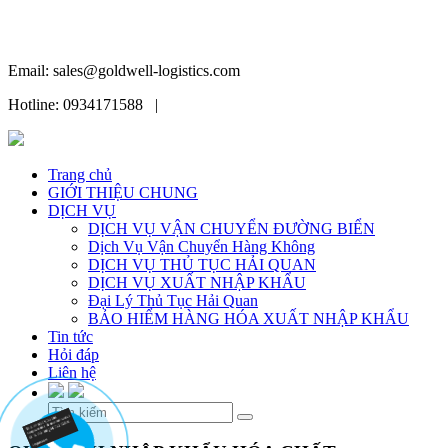
Email: sales@goldwell-logistics.com
Hotline: 0934171588 |
Trang chủ
GIỚI THIỆU CHUNG
DỊCH VỤ
DỊCH VỤ VẬN CHUYỂN ĐƯỜNG BIỂN
Dịch Vụ Vận Chuyển Hàng Không
DỊCH VỤ THỦ TỤC HẢI QUAN
DỊCH VỤ XUẤT NHẬP KHẨU
Đại Lý Thủ Tục Hải Quan
BẢO HIỂM HÀNG HÓA XUẤT NHẬP KHẨU
Tin tức
Hỏi đáp
Liên hệ
Skip