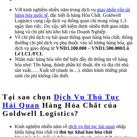
Với kinh nghiệm nhiều năm trong dịch vụ
giao nhận vận tải
hàng hóa quốc tế
, đặc biệt là hàng Hóa Chất. Goldwell
Logistics cung cấp dịch vụ thông quan chỉ trong vòng 1-3
ngày làm việc. Do vậy, tiết kiệm được nhiều thời gian nhận
hàng và chi phí lưu kho bãi của Doanh Nghiệp
Về chi phí dịch vụ hải quan thông quan hàng hóa chất, thông
thường chi phí dịch vụ phụ thuộc vào số lượng hàng hóa, giá
dịch vụ giao động từ
VND1.100.000 – VND1.500.000/Lô
Lẻ LCL/FCL
Nhãn mác hàng hóa nên thể hiện đầy đủ thông tin về hàng
hóa như: Tên hàng, thành phần kỹ thuật, tên và địa chỉ nhà
sản xuất,…. Xuất xứ (made in…). nhằm tránh những phát
sinh chi phí không cần thiết.
Tại sao chọn
Dịch Vụ Thủ Tục
Hải Quan
Hàng Hóa Chất của
Goldwell Logistics?
Kinh nghiệm nhiều năm về
dịch vụ thủ tục hải quan
nhập
khẩu hàng hóa chất và
thủ tục
khai báo hóa chất