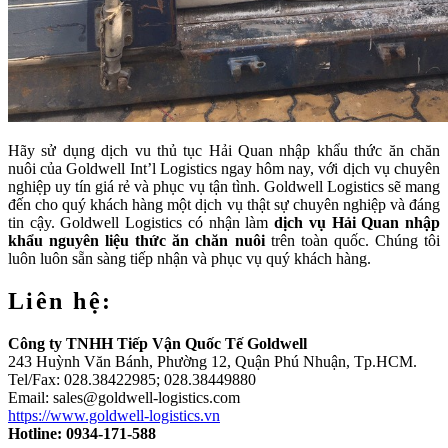
Hãy sử dụng dịch vu thủ tục Hải Quan nhập khẩu thức ăn chăn
nuôi của Goldwell Int’l Logistics ngay hôm nay, với dịch vụ chuyên
nghiệp uy tín giá rẻ và phục vụ tận tình. Goldwell Logistics sẽ mang
đến cho quý khách hàng một dịch vụ thật sự chuyên nghiệp và đáng
tin cậy. Goldwell Logistics có nhận làm
dịch vụ Hải Quan nhập
khẩu nguyên liệu thức ăn chăn nuôi
trên toàn quốc. Chúng tôi
luôn luôn sẵn sàng tiếp nhận và phục vụ quý khách hàng.
Liên hệ:
Công ty TNHH Tiếp Vận Quốc Tế Goldwell
243 Huỳnh Văn Bánh, Phường 12, Quận Phú Nhuận, Tp.HCM.
Tel/Fax: 028.38422985; 028.38449880
Email: sales@goldwell-logistics.com
https://www.goldwell-logistics.vn
Hotline: 0934-171-588