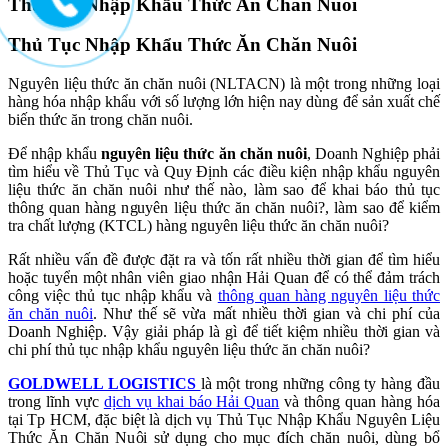
Thủ Tục Nhập Khẩu Thức Ăn Chăn Nuôi
to
content
Thủ Tục Nhập Khẩu Thức Ăn Chăn Nuôi
Nguyên liệu thức ăn chăn nuôi (NLTACN) là một trong những loại
hàng hóa nhập khẩu với số lượng lớn hiện nay dùng để sản xuất chế
biến thức ăn trong chăn nuôi.
Để nhập khẩu
nguyên liệu thức ăn chăn nuôi
, Doanh Nghiệp phải
tìm hiểu về Thủ Tục và Quy Định các điều kiện nhập khẩu nguyên
liệu thức ăn chăn nuôi như thế nào, làm sao để khai báo thủ tục
thông quan hàng nguyên liệu thức ăn chăn nuôi?, làm sao để kiểm
tra chất lượng (KTCL) hàng nguyên liệu thức ăn chăn nuôi?
Rất nhiều vấn đề được đặt ra và tốn rất nhiều thời gian để tìm hiểu
hoặc tuyển một nhân viên giao nhận Hải Quan để có thể đảm trách
công việc thủ tục nhập khẩu và
thông quan hàng nguyên liệu thức
ăn chăn nuôi
. Như thế sẽ vừa mất nhiều thời gian và chi phí của
Doanh Nghiệp. Vậy giải pháp là gì để tiết kiệm nhiều thời gian và
chi phí thủ tục nhập khẩu nguyên liệu thức ăn chăn nuôi?
GOLDWELL LOGISTICS
là một trong những công ty hàng đầu
trong lĩnh vực
dịch vụ khai báo Hải Quan
và thông quan hàng hóa
tại Tp HCM, đặc biệt là dịch vụ Thủ Tục Nhập Khẩu Nguyên Liệu
Thức Ăn Chăn Nuôi sử dụng cho mục đích chăn nuôi, dùng bổ