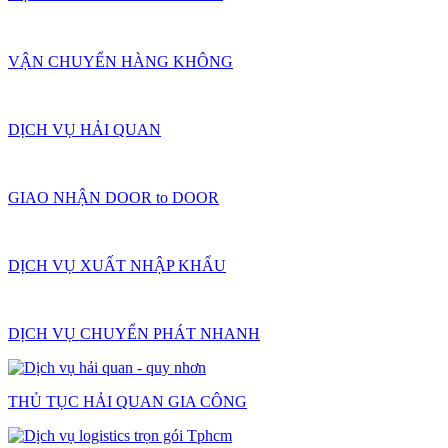
VẬN CHUYỂN HÀNG KHÔNG
DỊCH VỤ HẢI QUAN
GIAO NHẬN DOOR to DOOR
DỊCH VỤ XUẤT NHẬP KHẨU
DỊCH VỤ CHUYỂN PHÁT NHANH
THỦ TỤC HẢI QUAN GIA CÔNG