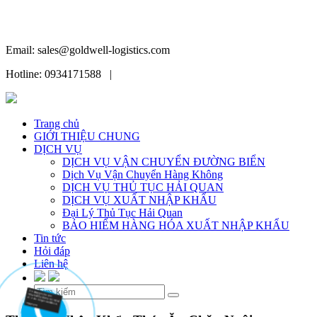
Email: sales@goldwell-logistics.com
Hotline: 0934171588 |
Trang chủ
GIỚI THIỆU CHUNG
DỊCH VỤ
DỊCH VỤ VẬN CHUYỂN ĐƯỜNG BIỂN
Dịch Vụ Vận Chuyển Hàng Không
DỊCH VỤ THỦ TỤC HẢI QUAN
DỊCH VỤ XUẤT NHẬP KHẨU
Đại Lý Thủ Tục Hải Quan
BẢO HIỂM HÀNG HÓA XUẤT NHẬP KHẨU
Tin tức
Hỏi đáp
Liên hệ
Skip