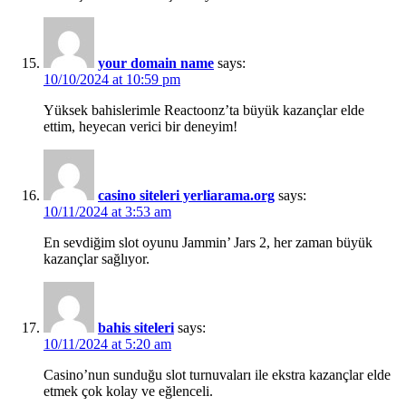
your domain name
says:
10/10/2024 at 10:59 pm
Yüksek bahislerimle Reactoonz’ta büyük kazançlar elde
ettim, heyecan verici bir deneyim!
casino siteleri yerliarama.org
says:
10/11/2024 at 3:53 am
En sevdiğim slot oyunu Jammin’ Jars 2, her zaman büyük
kazançlar sağlıyor.
bahis siteleri
says:
10/11/2024 at 5:20 am
Casino’nun sunduğu slot turnuvaları ile ekstra kazançlar elde
etmek çok kolay ve eğlenceli.