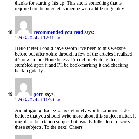
thanks for starting this up. This site is something that is
required on the internet, someone with a little originality.
recommended you read
says:
12/03/2024 at 12:11 pm
Hello there! I could have sworn I’ve been to this website
before but after going through a few of the articles I realized
it’s new to me. Nonetheless, I’m definitely delighted I
stumbled upon it and I’ll be book-marking it and checking
back regularly.
porn
says:
12/03/2024 at 11:39 pm
An intriguing discussion is definitely worth comment. I do
believe that you should write more about this subject matter, it
might not be a taboo subject but usually folks don’t discuss
these subjects. To the next! Cheers.