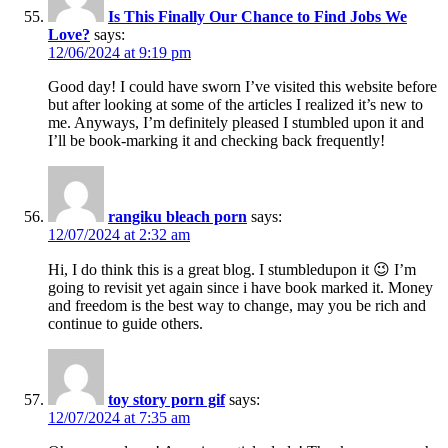
Is This Finally Our Chance to Find Jobs We
Love?
says:
12/06/2024 at 9:19 pm
Good day! I could have sworn I’ve visited this website before
but after looking at some of the articles I realized it’s new to
me. Anyways, I’m definitely pleased I stumbled upon it and
I’ll be book-marking it and checking back frequently!
rangiku bleach porn
says:
12/07/2024 at 2:32 am
Hi, I do think this is a great blog. I stumbledupon it 😉 I’m
going to revisit yet again since i have book marked it. Money
and freedom is the best way to change, may you be rich and
continue to guide others.
toy story porn gif
says:
12/07/2024 at 7:35 am