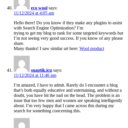
eco wool
says:
11/12/2024 at 4:05 am
Hello there! Do you know if they make any plugins to assist
with Search Engine Optimization? I’m
trying to get my blog to rank for some targeted keywords but
I’m not seeing very good success. If you know of any please
share.
Many thanks! I saw similar art here:
Wool product
snaptik.icu
says:
11/12/2024 at 11:46 pm
I’m amazed, I have to admit. Rarely do I encounter a blog
that’s both equally educative and entertaining, and without a
doubt, you have hit the nail on the head. The problem is an
issue that too few men and women are speaking intelligently
about. I’m very happy that I came across this during my
search for something concerning this.