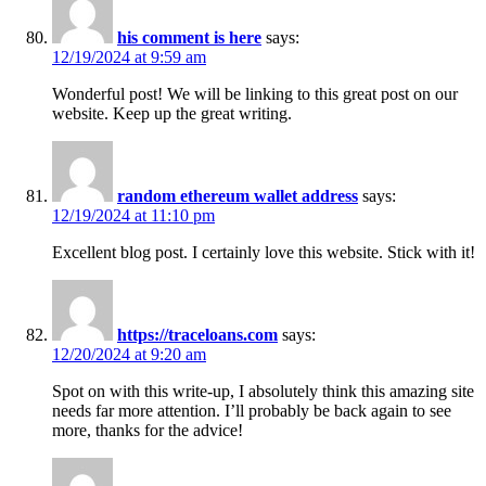
his comment is here
says:
12/19/2024 at 9:59 am
Wonderful post! We will be linking to this great post on our
website. Keep up the great writing.
random ethereum wallet address
says:
12/19/2024 at 11:10 pm
Excellent blog post. I certainly love this website. Stick with it!
https://traceloans.com
says:
12/20/2024 at 9:20 am
Spot on with this write-up, I absolutely think this amazing site
needs far more attention. I’ll probably be back again to see
more, thanks for the advice!