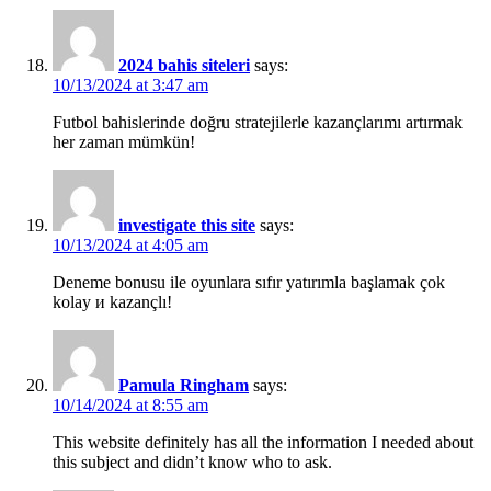
2024 bahis siteleri
says:
10/13/2024 at 3:47 am
Futbol bahislerinde doğru stratejilerle kazançlarımı artırmak
her zaman mümkün!
investigate this site
says:
10/13/2024 at 4:05 am
Deneme bonusu ile oyunlara sıfır yatırımlа başlamak çok
kolay и kazançlı!
Pamula Ringham
says:
10/14/2024 at 8:55 am
This website definitely has all the information I needed about
this subject and didn’t know who to ask.