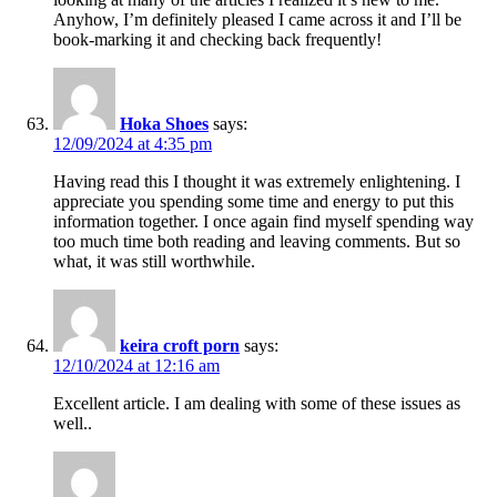
Anyhow, I’m definitely pleased I came across it and I’ll be
book-marking it and checking back frequently!
Hoka Shoes
says:
12/09/2024 at 4:35 pm
Having read this I thought it was extremely enlightening. I
appreciate you spending some time and energy to put this
information together. I once again find myself spending way
too much time both reading and leaving comments. But so
what, it was still worthwhile.
keira croft porn
says:
12/10/2024 at 12:16 am
Excellent article. I am dealing with some of these issues as
well..