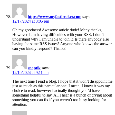
https://www.myfastbroker.com
says:
12/17/2024 at 3:05 pm
Oh my goodness! Awesome article dude! Many thanks,
However I am having difficulties with your RSS. I don’t
understand why I am unable to join it. Is there anybody else
having the same RSS issues? Anyone who knows the answer
can you kindly respond? Thanks!
snaptik
says:
12/19/2024 at 9:11 am
The next time I read a blog, I hope that it won’t disappoint me
just as much as this particular one. I mean, I know it was my
choice to read, however I actually thought you’d have
something helpful to say. All I hear is a bunch of crying about
something you can fix if you weren’t too busy looking for
attention.