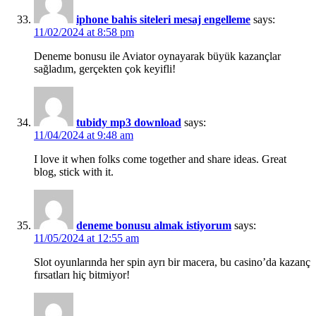
iphone bahis siteleri mesaj engelleme
says:
11/02/2024 at 8:58 pm
Deneme bonusu ile Aviator oynayarak büyük kazançlar
sağladım, gerçekten çok keyifli!
tubidy mp3 download
says:
11/04/2024 at 9:48 am
I love it when folks come together and share ideas. Great
blog, stick with it.
deneme bonusu almak istiyorum
says:
11/05/2024 at 12:55 am
Slot oyunlarında her spin ayrı bir macera, bu casino’da kazanç
fırsatları hiç bitmiyor!