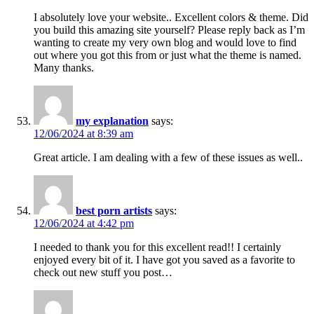
I absolutely love your website.. Excellent colors & theme. Did
you build this amazing site yourself? Please reply back as I’m
wanting to create my very own blog and would love to find
out where you got this from or just what the theme is named.
Many thanks.
my explanation
says:
12/06/2024 at 8:39 am
Great article. I am dealing with a few of these issues as well..
best porn artists
says:
12/06/2024 at 4:42 pm
I needed to thank you for this excellent read!! I certainly
enjoyed every bit of it. I have got you saved as a favorite to
check out new stuff you post…