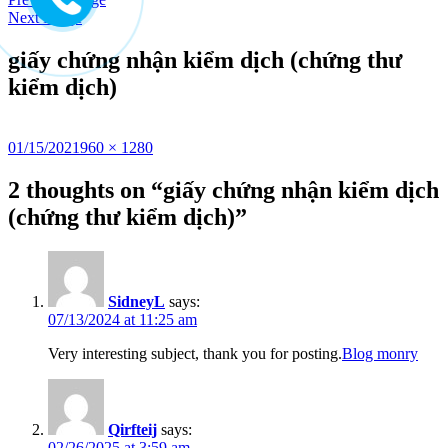
to
Next Image
content
giấy chứng nhận kiểm dịch (chứng thư
kiểm dịch)
Posted
Full
01/15/2021
960 × 1280
on
size
2 thoughts on “giấy chứng nhận kiểm dịch
(chứng thư kiểm dịch)”
SidneyL
says:
07/13/2024 at 11:25 am
Very interesting subject, thank you for posting.
Blog monry
Qirfteij
says:
02/26/2025 at 3:59 am