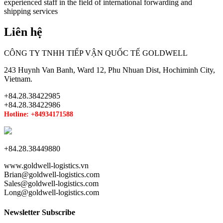
experienced staff in the field of international forwarding and
shipping services
Liên hệ
CÔNG TY TNHH TIẾP VẬN QUỐC TẾ GOLDWELL
243 Huynh Van Banh, Ward 12, Phu Nhuan Dist, Hochiminh City,
Vietnam.
+84.28.38422985
+84.28.38422986
Hotline: +84934171588
+84.28.38449880
www.goldwell-logistics.vn
Brian@goldwell-logistics.com
Sales@goldwell-logistics.com
Long@goldwell-logistics.com
Newsletter Subscribe