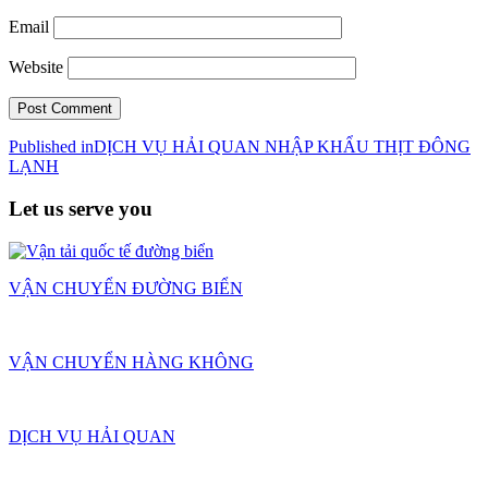
Email
Website
Post
Published in
DỊCH VỤ HẢI QUAN NHẬP KHẨU THỊT ĐÔNG
LẠNH
navigation
Let us serve you
VẬN CHUYỂN ĐƯỜNG BIỂN
VẬN CHUYỂN HÀNG KHÔNG
DỊCH VỤ HẢI QUAN