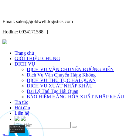
Email: sales@goldwell-logistics.com
Hotline: 0934171588 |
Trang chủ
GIỚI THIỆU CHUNG
DỊCH VỤ
DỊCH VỤ VẬN CHUYỂN ĐƯỜNG BIỂN
Dịch Vụ Vận Chuyển Hàng Không
DỊCH VỤ THỦ TỤC HẢI QUAN
DỊCH VỤ XUẤT NHẬP KHẨU
Đại Lý Thủ Tục Hải Quan
BẢO HIỂM HÀNG HÓA XUẤT NHẬP KHẨU
Tin tức
Hỏi đáp
Liên hệ
Skip
Previous Image