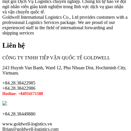
một gói Dịch Vụ Logistics chuyên nghiệp. Chúng tôi tự hào về đội
ngũ nhân viên giàu kinh nghiệm trong lĩnh vực dịch vụ giao nhận
và vận chuyển quốc tế.
Goldwell International Logistics Co., Ltd provides customers with a
professional Logistics Services package. We are proud of our
experienced staff in the field of international forwarding and
shipping services
Liên hệ
CÔNG TY TNHH TIẾP VẬN QUỐC TẾ GOLDWELL
243 Huynh Van Banh, Ward 12, Phu Nhuan Dist, Hochiminh City,
Vietnam.
+84.28.38422985
+84.28.38422986
Hotline: +84934171588
+84.28.38449880
www.goldwell-logistics.vn
Brian@goldwell-logistics.com