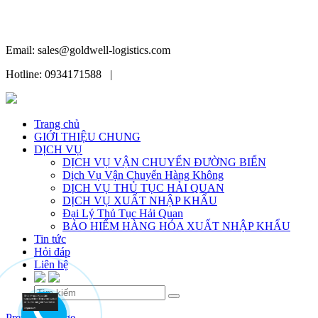
Email: sales@goldwell-logistics.com
Hotline: 0934171588 |
Trang chủ
GIỚI THIỆU CHUNG
DỊCH VỤ
DỊCH VỤ VẬN CHUYỂN ĐƯỜNG BIỂN
Dịch Vụ Vận Chuyển Hàng Không
DỊCH VỤ THỦ TỤC HẢI QUAN
DỊCH VỤ XUẤT NHẬP KHẨU
Đại Lý Thủ Tục Hải Quan
BẢO HIỂM HÀNG HÓA XUẤT NHẬP KHẨU
Tin tức
Hỏi đáp
Liên hệ
Skip
Previous Image