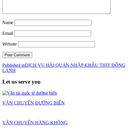
Name
Email
Website
Post
Published in
DỊCH VỤ HẢI QUAN NHẬP KHẨU THỊT ĐÔNG
LẠNH
navigation
Let us serve you
VẬN CHUYỂN ĐƯỜNG BIỂN
VẬN CHUYỂN HÀNG KHÔNG