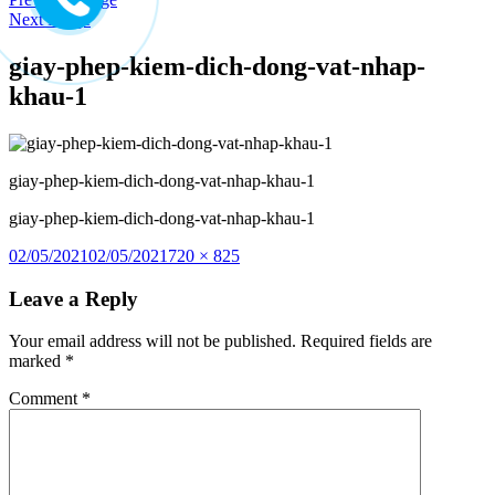
to
Next Image
content
giay-phep-kiem-dich-dong-vat-nhap-
khau-1
giay-phep-kiem-dich-dong-vat-nhap-khau-1
giay-phep-kiem-dich-dong-vat-nhap-khau-1
Posted
Full
02/05/2021
02/05/2021
720 × 825
on
size
Leave a Reply
Your email address will not be published.
Required fields are
marked
*
Comment
*