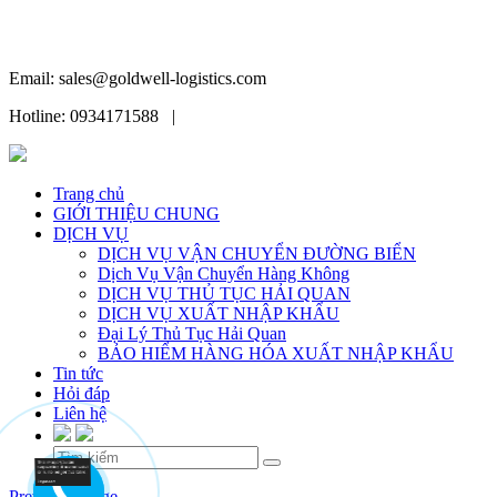
Email: sales@goldwell-logistics.com
Hotline: 0934171588 |
Trang chủ
GIỚI THIỆU CHUNG
DỊCH VỤ
DỊCH VỤ VẬN CHUYỂN ĐƯỜNG BIỂN
Dịch Vụ Vận Chuyển Hàng Không
DỊCH VỤ THỦ TỤC HẢI QUAN
DỊCH VỤ XUẤT NHẬP KHẨU
Đại Lý Thủ Tục Hải Quan
BẢO HIỂM HÀNG HÓA XUẤT NHẬP KHẨU
Tin tức
Hỏi đáp
Liên hệ
Skip
Previous Image