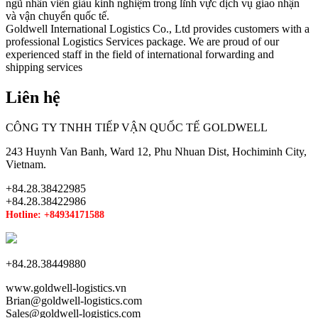
ngũ nhân viên giàu kinh nghiệm trong lĩnh vực dịch vụ giao nhận
và vận chuyển quốc tế.
Goldwell International Logistics Co., Ltd provides customers with a
professional Logistics Services package. We are proud of our
experienced staff in the field of international forwarding and
shipping services
Liên hệ
CÔNG TY TNHH TIẾP VẬN QUỐC TẾ GOLDWELL
243 Huynh Van Banh, Ward 12, Phu Nhuan Dist, Hochiminh City,
Vietnam.
+84.28.38422985
+84.28.38422986
Hotline: +84934171588
+84.28.38449880
www.goldwell-logistics.vn
Brian@goldwell-logistics.com
Sales@goldwell-logistics.com