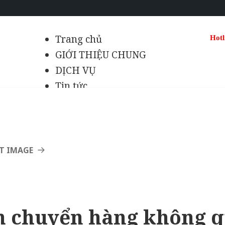
Trang chủ
Hotl
GIỚI THIỆU CHUNG
DỊCH VỤ
Tin tức
Hỏi đáp
Liên hệ
T IMAGE
n chuyển hàng không q