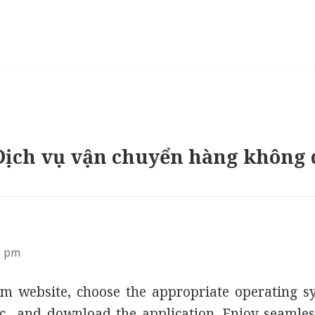
Dịch vụ vận chuyển hàng không 
s:
3 pm
gram website, choose the appropriate operating
c., and download the application. Enjoy seaml