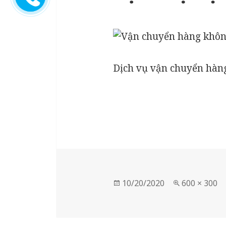
Dịch vụ vận chuyển hàn
Posted
Full
10/20/2020
600 × 300
on
size