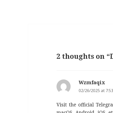
2 thoughts on “
Wzmfaqix
say
02/26/2025 at 7:5
Visit the official Tele
macOS, Android, iOS, et