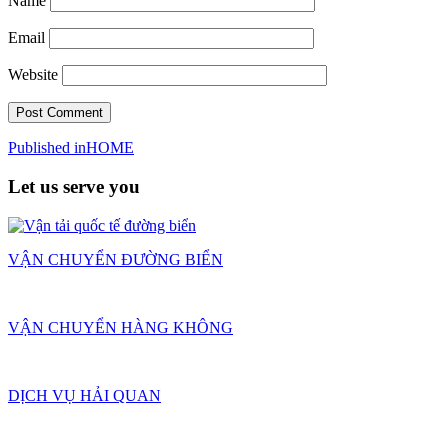
Name
Email
Website
Post
Published in
HOME
navigation
Let us serve you
VẬN CHUYỂN ĐƯỜNG BIỂN
VẬN CHUYỂN HÀNG KHÔNG
DỊCH VỤ HẢI QUAN