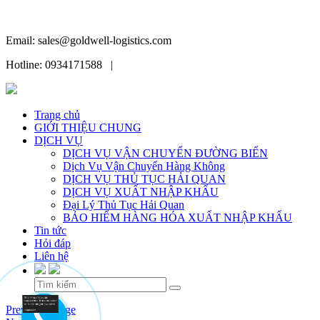
Email: sales@goldwell-logistics.com
Hotline: 0934171588 |
Trang chủ
GIỚI THIỆU CHUNG
DỊCH VỤ
DỊCH VỤ VẬN CHUYỂN ĐƯỜNG BIỂN
Dịch Vụ Vận Chuyển Hàng Không
DỊCH VỤ THỦ TỤC HẢI QUAN
DỊCH VỤ XUẤT NHẬP KHẨU
Đại Lý Thủ Tục Hải Quan
BẢO HIỂM HÀNG HÓA XUẤT NHẬP KHẨU
Tin tức
Hỏi đáp
Liên hệ
Skip
Previous Image