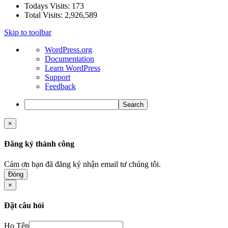
Todays Visits:
173
Total Visits:
2,926,589
Skip to toolbar
About
WordPress.org
WordPress
Documentation
Learn WordPress
Support
Feedback
Search
×
Đăng ký thành công
Cám ơn bạn đã đăng ký nhận email tư chúng tôi.
Đóng
×
Đặt câu hỏi
Họ Tên