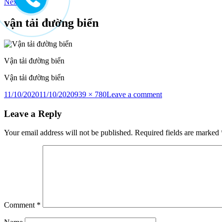
to
Next Image
content
vận tải đường biển
Vận tải đường biển
Vận tải đường biển
Posted
Full
on
11/10/2020
11/10/2020
939 × 780
Leave a comment
on
size
vận
tải
Leave a Reply
đường
biển
Your email address will not be published.
Required fields are marked
Comment
*