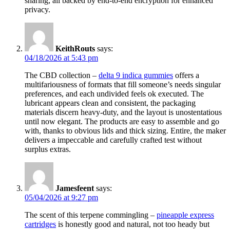
sharing, all backed by end-to-end encryption for enhanced
privacy.
KeithRouts
says:
04/18/2026 at 5:43 pm
The CBD collection –
delta 9 indica gummies
offers a
multifariousness of formats that fill someone’s needs singular
preferences, and each undivided feels ok executed. The
lubricant appears clean and consistent, the packaging
materials discern heavy-duty, and the layout is unostentatious
until now elegant. The products are easy to assemble and go
with, thanks to obvious lids and thick sizing. Entire, the maker
delivers a impeccable and carefully crafted test without
surplus extras.
Jamesfeent
says:
05/04/2026 at 9:27 pm
The scent of this terpene commingling –
pineapple express
cartridges
is honestly good and natural, not too heady but