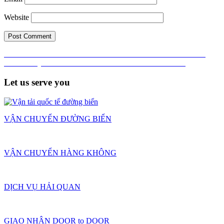
Website
Post
Published in
BẢNG GIÁ CƯỚC TÀU BIỂN TỪ CÁC CẢNG
TRUNG QUỐC VỀ HẢI PHÒNG VÀ HỒ CHÍ MINH
navigation
Let us serve you
VẬN CHUYỂN ĐƯỜNG BIỂN
VẬN CHUYỂN HÀNG KHÔNG
DỊCH VỤ HẢI QUAN
GIAO NHẬN DOOR to DOOR