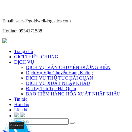
Email: sales@goldwell-logistics.com
Hotline: 0934171588 |
Trang chủ
GIỚI THIỆU CHUNG
DỊCH VỤ
DỊCH VỤ VẬN CHUYỂN ĐƯỜNG BIỂN
Dịch Vụ Vận Chuyển Hàng Không
DỊCH VỤ THỦ TỤC HẢI QUAN
DỊCH VỤ XUẤT NHẬP KHẨU
Đại Lý Thủ Tục Hải Quan
BẢO HIỂM HÀNG HÓA XUẤT NHẬP KHẨU
Tin tức
Hỏi đáp
Liên hệ
Skip
Previous Image