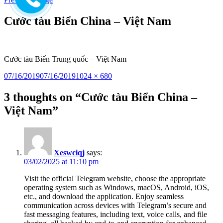
to
content
Cước tàu Biển China – Việt Nam
Cước tàu Biển Trung quốc – Việt Nam
Posted
Full
07/16/2019
07/16/2019
1024 × 680
on
size
3 thoughts on “Cước tàu Biển China –
Việt Nam”
Xeswciqj
says:
03/02/2025 at 11:10 pm
Visit the official Telegram website, choose the appropriate
operating system such as Windows, macOS, Android, iOS,
etc., and download the application. Enjoy seamless
communication across devices with Telegram’s secure and
fast messaging features, including text, voice calls, and file