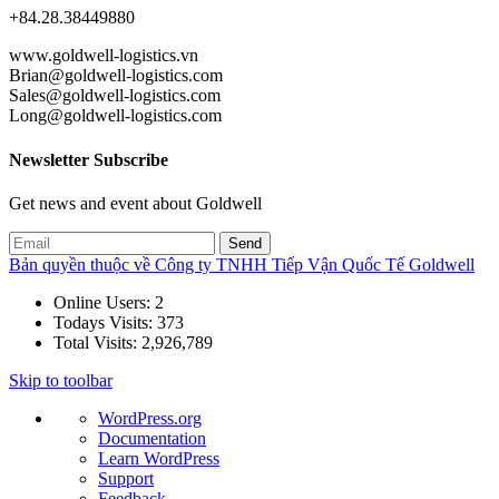
+84.28.38449880
www.goldwell-logistics.vn
Brian@goldwell-logistics.com
Sales@goldwell-logistics.com
Long@goldwell-logistics.com
Newsletter Subscribe
Get news and event about Goldwell
Bản quyền thuộc về Công ty TNHH Tiếp Vận Quốc Tế Goldwell
Online Users:
2
Todays Visits:
373
Total Visits:
2,926,789
Skip to toolbar
About
WordPress.org
WordPress
Documentation
Learn WordPress
Support
Feedback