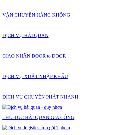
VẬN CHUYỂN HÀNG KHÔNG
DỊCH VỤ HẢI QUAN
GIAO NHẬN DOOR to DOOR
DỊCH VỤ XUẤT NHẬP KHẨU
DỊCH VỤ CHUYỂN PHÁT NHANH
THỦ TỤC HẢI QUAN GIA CÔNG