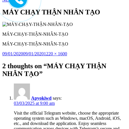
to
content
MÁY CHẠY THẬN NHÂN TẠO
MÁY-CHẠY-THẬN-NHÂN-TẠO
MÁY-CHẠY-THẬN-NHÂN-TẠO
Posted
Full
09/01/2020
09/01/2020
1220 × 1600
on
size
2 thoughts on “MÁY CHẠY THẬN
NHÂN TẠO”
Apyokiwd
says:
03/03/2025 at 9:00 am
Visit the official Telegram website, choose the appropriate
operating system such as Windows, macOS, Android, iOS,
etc., and download the application. Enjoy seamless
communication across devices with Telegram’s secure and