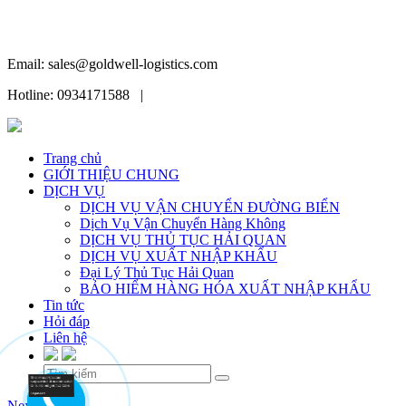
Email: sales@goldwell-logistics.com
Hotline: 0934171588 |
Trang chủ
GIỚI THIỆU CHUNG
DỊCH VỤ
DỊCH VỤ VẬN CHUYỂN ĐƯỜNG BIỂN
Dịch Vụ Vận Chuyển Hàng Không
DỊCH VỤ THỦ TỤC HẢI QUAN
DỊCH VỤ XUẤT NHẬP KHẨU
Đại Lý Thủ Tục Hải Quan
BẢO HIỂM HÀNG HÓA XUẤT NHẬP KHẨU
Tin tức
Hỏi đáp
Liên hệ
Skip
Next Image