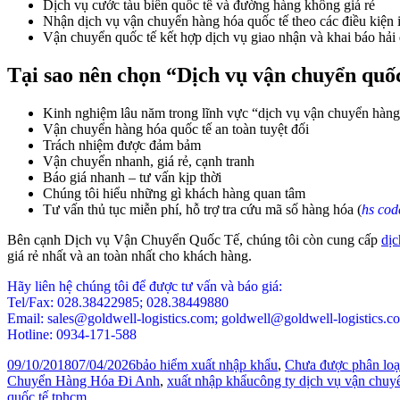
Dịch vụ cước tàu biển quốc tế và đường hàng không giá rẻ
Nhận dịch vụ vận chuyển hàng hóa quốc tế theo các điều ki
Vận chuyển quốc tế kết hợp dịch vụ giao nhận và khai báo hải
Tại sao nên chọn “Dịch vụ vận chuyển quốc
Kinh nghiệm lâu năm trong lĩnh vực “dịch vụ vận chuyển hàng
Vận chuyển hàng hóa quốc tế an toàn tuyệt đối
Trách nhiệm được đảm bảm
Vận chuyển nhanh, giá rẻ, cạnh tranh
Báo giá nhanh – tư vấn kịp thời
Chúng tôi hiểu những gì khách hàng quan tâm
Tư vấn thủ tục miễn phí, hỗ trợ tra cứu mã số hàng hóa (
hs cod
Bên cạnh Dịch vụ Vận Chuyển Quốc Tế, chúng tôi còn cung cấp
dịc
giá rẻ nhất và an toàn nhất cho khách hàng.
Hãy liên hệ chúng tôi để được tư vấn và báo giá:
Tel/Fax: 028.38422985; 028.38449880
Email: sales@goldwell-logistics.com; goldwell@goldwell-logistics.c
Hotline: 0934-171-588
Posted
Categories
09/10/2018
07/04/2026
bảo hiểm xuất nhập khẩu
,
Chưa được phân loạ
on
Tags
Chuyển Hàng Hóa Đi Anh
,
xuất nhập khẩu
công ty dịch vụ vận chuy
quốc tế tphcm