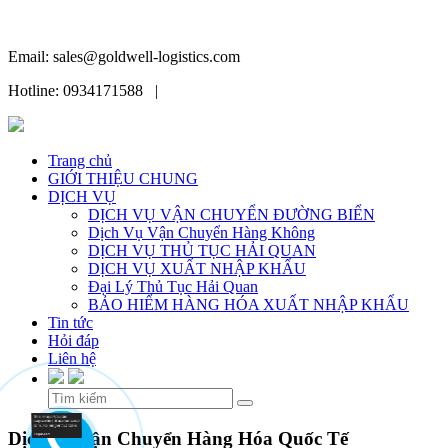
Email: sales@goldwell-logistics.com
Hotline: 0934171588 |
Trang chủ
GIỚI THIỆU CHUNG
DỊCH VỤ
DỊCH VỤ VẬN CHUYỂN ĐƯỜNG BIỂN
Dịch Vụ Vận Chuyển Hàng Không
DỊCH VỤ THỦ TỤC HẢI QUAN
DỊCH VỤ XUẤT NHẬP KHẨU
Đại Lý Thủ Tục Hải Quan
BẢO HIỂM HÀNG HÓA XUẤT NHẬP KHẨU
Tin tức
Hỏi đáp
Liên hệ
Skip
Dịch vụ Vận Chuyển Hàng Hóa Quốc Tế