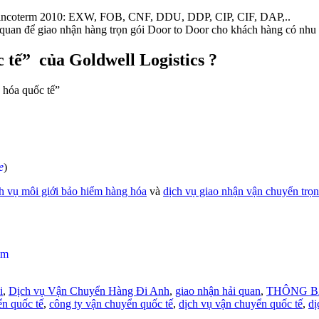
ện incoterm 2010: EXW, FOB, CNF, DDU, DDP, CIP, CIF, DAP,..
 quan để giao nhận hàng trọn gói Door to Door cho khách hàng có nhu 
 tế” của Goldwell Logistics ?
 hóa quốc tế”
e
)
h vụ môi giới bảo hiểm hàng hóa
và
dịch vụ giao nhận vận chuyển trọ
om
i
,
Dịch vụ Vận Chuyển Hàng Đi Anh
,
giao nhận hải quan
,
THÔNG B
ển quốc tế
,
công ty vận chuyển quốc tế
,
dịch vụ vận chuyển quốc tế
,
dị