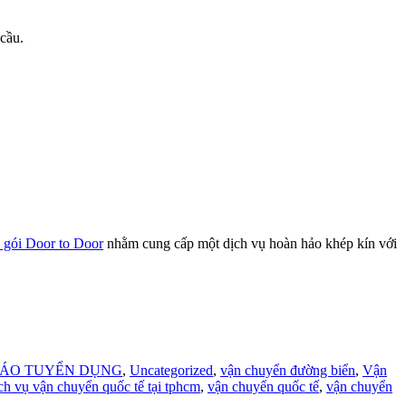
cầu.
n gói Door to Door
nhằm cung cấp một dịch vụ hoàn hảo khép kín với
ÁO TUYỂN DỤNG
,
Uncategorized
,
vận chuyển đường biển
,
Vận
ch vụ vận chuyển quốc tế tại tphcm
,
vận chuyển quốc tế
,
vận chuyển