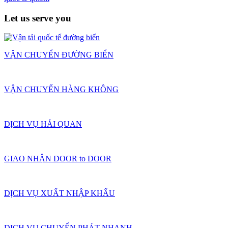
Let us serve you
VẬN CHUYỂN ĐƯỜNG BIỂN
VẬN CHUYỂN HÀNG KHÔNG
DỊCH VỤ HẢI QUAN
GIAO NHẬN DOOR to DOOR
DỊCH VỤ XUẤT NHẬP KHẨU
DỊCH VỤ CHUYỂN PHÁT NHANH