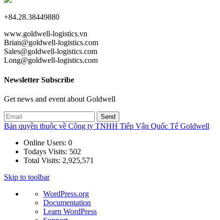
+84.28.38449880
www.goldwell-logistics.vn
Brian@goldwell-logistics.com
Sales@goldwell-logistics.com
Long@goldwell-logistics.com
Newsletter Subscribe
Get news and event about Goldwell
Bản quyền thuộc về Công ty TNHH Tiếp Vận Quốc Tế Goldwell
Online Users:
0
Todays Visits:
502
Total Visits:
2,925,571
Skip to toolbar
About
WordPress.org
WordPress
Documentation
Learn WordPress