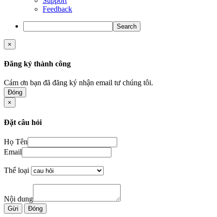
Support
Feedback
Search
×
Đăng ký thành công
Cám ơn bạn đã đăng ký nhận email tư chúng tôi.
Đóng
×
Đặt câu hỏi
Họ Tên
Email
Thể loại
Nội dung
Gừi
Đóng