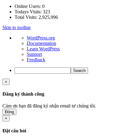
Online Users:
0
Todays Visits:
323
Total Visits:
2,925,996
Skip to toolbar
About
WordPress.org
WordPress
Documentation
Learn WordPress
Support
Feedback
Search
×
Đăng ký thành công
Cám ơn bạn đã đăng ký nhận email tư chúng tôi.
Đóng
×
Đặt câu hỏi