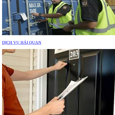
DỊCH VỤ HẢI QUAN