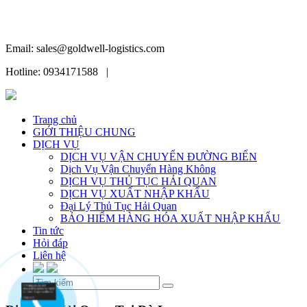
Email: sales@goldwell-logistics.com
Hotline: 0934171588 |
Trang chủ
GIỚI THIỆU CHUNG
DỊCH VỤ
DỊCH VỤ VẬN CHUYỂN ĐƯỜNG BIỂN
Dịch Vụ Vận Chuyển Hàng Không
DỊCH VỤ THỦ TỤC HẢI QUAN
DỊCH VỤ XUẤT NHẬP KHẨU
Đại Lý Thủ Tục Hải Quan
BẢO HIỂM HÀNG HÓA XUẤT NHẬP KHẨU
Tin tức
Hỏi đáp
Liên hệ
Skip