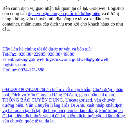
Bên cạnh dịch vụ giao nhận hải quan tại đà lạt, Goldwell Logistics
còn cung cấp
dịch vụ vận chuyển quốc tế đường biển
và đường
hàng không, vận chuyển nội địa bằng xe tải và xe đầu kéo
container, nhằm cung cấp dịch vụ trọn gói cho khách hàng có nhu
cầu.
Hãy liên hệ chúng tôi để được tư vấn và báo giá:
Tel/Fax: 028.38422985; 028.38449880
Email: sales@goldwell-logistics.com; goldwell@goldwell-
logistics.com
Hotline: 0934-171-588
Posted
Categories
09/04/2018
07/04/2026
bảo hiểm xuất nhập khẩu
,
Chưa được phân
on
loại
,
Dịch vụ Vận Chuyển Hàng Đi Anh
,
giao nhận hải quan
,
THÔNG BÁO TUYỂN DỤNG
,
Uncategorized
,
vận chuyển
Tags
đường biển
,
Vận Chuyển Hàng Hóa Đi Anh
,
xuất nhập khẩu
dịch
vụ hải quan tại đà lạt
,
dịch vụ hải quan tại lâm đồng
,
khử trùng tại
đà lạt
,
kiểm dịch thực vật tại đà lạt
,
kiểm dịch thực vật tại lâm đồng
,
vận chuyển quốc tế tại đà lạt