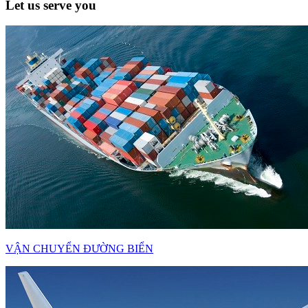
Let us serve you
VẬN CHUYỂN ĐƯỜNG BIỂN