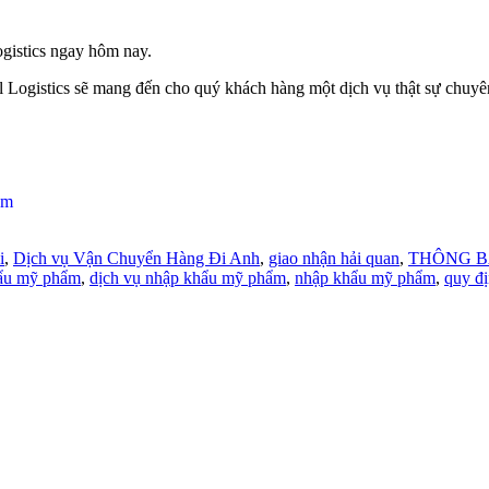
istics ngay hôm nay.
ll Logistics sẽ mang đến cho quý khách hàng một dịch vụ thật sự chuyê
om
i
,
Dịch vụ Vận Chuyển Hàng Đi Anh
,
giao nhận hải quan
,
THÔNG B
hẩu mỹ phẩm
,
dịch vụ nhập khẩu mỹ phẩm
,
nhập khẩu mỹ phẩm
,
quy đ