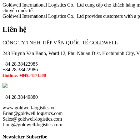
Goldwell International Logistics Co., Ltd cung cấp cho khách hàng m
chuyển quốc tế.
Goldwell International Logistics Co., Ltd provides customers with a pr
Liên hệ
CÔNG TY TNHH TIẾP VẬN QUỐC TẾ GOLDWELL
243 Huynh Van Banh, Ward 12, Phu Nhuan Dist, Hochiminh City, V
+84.28.38422985
+84.28.38422986
Hotline: +84934171588
+84.28.38449880
www.goldwell-logistics.vn
Brian@goldwell-logistics.com
Sales@goldwell-logistics.com
Long@goldwell-logistics.com
Newsletter Subscribe