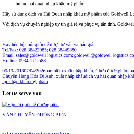
thủ tục hải quan nhập khẩu mỹ phẩm
Hãy sử dụng dịch vu Hải Quan nhập khẩu mỹ phẩm của Goldwell Log
Với dịch vụ chuyên nghiệp uy tín giá rẻ và phục vụ tận tình. Goldwe
Hãy liên hệ chúng tôi để được tư vấn và báo giá:
Tel/Fax: 028.38422985; 028.38449880
Email: sales@goldwell-logistics.com; goldwell@goldwell-logistics.c
Hotline: 0934-171-588
Posted
Categories
09/19/2018
07/04/2026
bảo hiểm xuất nhập khẩu
,
Chưa được phân loạ
on
Tags
Chuyển Hàng Hóa Đi Anh
,
xuất nhập khẩu
dịch vụ hải quan nhập k
tục nhập khẩu mỹ phẩm
Let us serve you
VẬN CHUYỂN ĐƯỜNG BIỂN