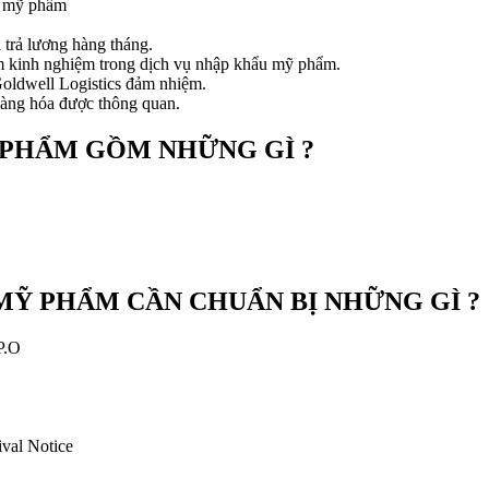
u mỹ phẩm
 trả lương hàng tháng.
ăm kinh nghiệm trong dịch vụ nhập khẩu mỹ phẩm.
Goldwell Logistics đảm nhiệm.
 hàng hóa được thông quan.
 PHẨM GỒM NHỮNG GÌ ?
MỸ PHẨM CẦN CHUẨN BỊ NHỮNG GÌ ?
P.O
val Notice