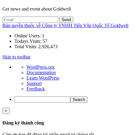
Get news and event about Goldwell
Bản quyền thuộc về Công ty TNHH Tiếp Vận Quốc Tế Goldwell
Online Users:
1
Todays Visits:
57
Total Visits:
2,926,473
Skip to toolbar
About
WordPress.org
WordPress
Documentation
Learn WordPress
Support
Feedback
Search
×
Đăng ký thành công
Cám ơn bạn đã đăng ký nhận email tư chúng tôi.