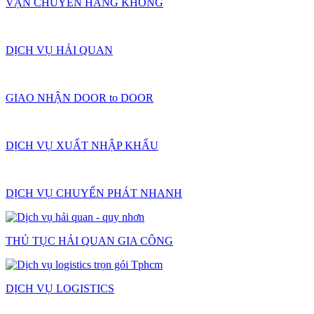
VẬN CHUYỂN HÀNG KHÔNG
DỊCH VỤ HẢI QUAN
GIAO NHẬN DOOR to DOOR
DỊCH VỤ XUẤT NHẬP KHẨU
DỊCH VỤ CHUYỂN PHÁT NHANH
THỦ TỤC HẢI QUAN GIA CÔNG
DỊCH VỤ LOGISTICS