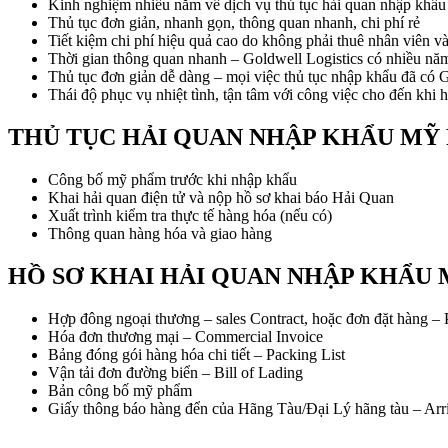
Kinh nghiệm nhiều năm về dịch vụ thủ tục hải quan nhập khẩ
Thủ tục đơn giản, nhanh gọn, thông quan nhanh, chi phí rẻ
Tiết kiệm chi phí hiệu quả cao do không phải thuê nhân viên và
Thời gian thông quan nhanh – Goldwell Logistics có nhiều n
Thủ tục đơn giản dễ dàng – mọi việc thủ tục nhập khẩu đã có 
Thái độ phục vụ nhiệt tình, tận tâm với công việc cho đến khi
THỦ TỤC HẢI QUAN NHẬP KHẨU MỸ
Công bố mỹ phẩm trước khi nhập khẩu
Khai hải quan điện tử và nộp hồ sơ khai báo Hải Quan
Xuất trình kiểm tra thực tế hàng hóa (nếu có)
Thông quan hàng hóa và giao hàng
HỒ SƠ KHAI HẢI QUAN NHẬP KHẨU 
Hợp đông ngoại thương – sales Contract, hoặc đơn đặt hàng – 
Hóa đơn thương mại – Commercial Invoice
Bảng đóng gói hàng hóa chi tiết – Packing List
Vận tải đơn đường biển – Bill of Lading
Bản công bố mỹ phẩm
Giấy thông báo hàng đển của Hãng Tàu/Đại Lý hãng tàu – Arri