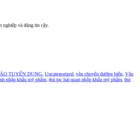
n nghiệp và đáng tin cậy.
ÁO TUYỂN DỤNG
,
Uncategorized
,
vận chuyển đường biển
,
Vận
ịnh nhập khẩu mỹ phẩm
,
thủ tục hải quan nhập khẩu mỹ phẩm
,
thủ