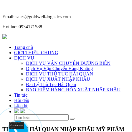
Email: sales@goldwell-logistics.com
Hotline: 0934171588 |
Trang chủ
GIỚI THIỆU CHUNG
DỊCH VỤ
DỊCH VỤ VẬN CHUYỂN ĐƯỜNG BIỂN
Dịch Vụ Vận Chuyển Hàng Không
DỊCH VỤ THỦ TỤC HẢI QUAN
DỊCH VỤ XUẤT NHẬP KHẨU
Đại Lý Thủ Tục Hải Quan
BẢO HIỂM HÀNG HÓA XUẤT NHẬP KHẨU
Tin tức
Hỏi đáp
Liên hệ
Skip
THỦ TỤC HẢI QUAN NHẬP KHẨU MỸ PHẨM