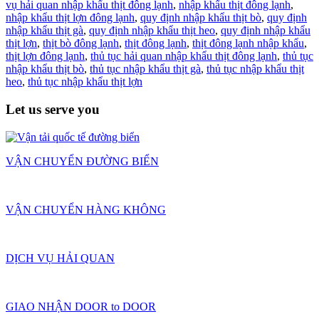
vụ hải quan nhập khẩu thịt đông lạnh
,
nhập khẩu thịt đông lạnh
,
nhập khẩu thịt lợn đông lạnh
,
quy định nhập khẩu thịt bò
,
quy định
nhập khẩu thịt gà
,
quy định nhập khẩu thịt heo
,
quy định nhập khẩu
thịt lợn
,
thịt bò đông lạnh
,
thịt đông lạnh
,
thịt đông lạnh nhập khẩu
,
thịt lợn đông lạnh
,
thủ tục hải quan nhập khẩu thịt đông lạnh
,
thủ tục
nhập khẩu thịt bò
,
thủ tục nhập khẩu thịt gà
,
thủ tục nhập khẩu thịt
heo
,
thủ tục nhập khẩu thịt lợn
Let us serve you
VẬN CHUYỂN ĐƯỜNG BIỂN
VẬN CHUYỂN HÀNG KHÔNG
DỊCH VỤ HẢI QUAN
GIAO NHẬN DOOR to DOOR