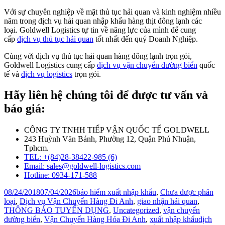
Với sự chuyên nghiệp về mặt thủ tục hải quan và kinh nghiệm nhiều
năm trong dịch vụ hải quan nhập khẩu hàng thịt đông lạnh các
loại. Goldwell Logistics tự tin về năng lực của mình để cung
cấp
dịch vụ thủ tục hải quan
tốt nhất đến quý Doanh Nghiệp.
Cùng với dịch vụ thủ tục hải quan hàng đông lạnh trọn gói,
Goldwell Logistics cung cấp
dịch vụ vận chuyển đường biển
quốc
tế và
dịch vụ logistics
trọn gói.
Hãy liên hệ chúng tôi để được tư vấn và
báo giá:
CÔNG TY TNHH TIẾP VẬN QUỐC TẾ GOLDWELL
243 Huỳnh Văn Bánh, Phường 12, Quận Phú Nhuận,
Tphcm.
TEL: +(84)28-38422-985 (6)
Email: sales@goldwell-logistics.com
Hotline: 0934-171-588
Posted
Categories
08/24/2018
07/04/2026
bảo hiểm xuất nhập khẩu
,
Chưa được phân
on
loại
,
Dịch vụ Vận Chuyển Hàng Đi Anh
,
giao nhận hải quan
,
THÔNG BÁO TUYỂN DỤNG
,
Uncategorized
,
vận chuyển
Tags
đường biển
,
Vận Chuyển Hàng Hóa Đi Anh
,
xuất nhập khẩu
dịch