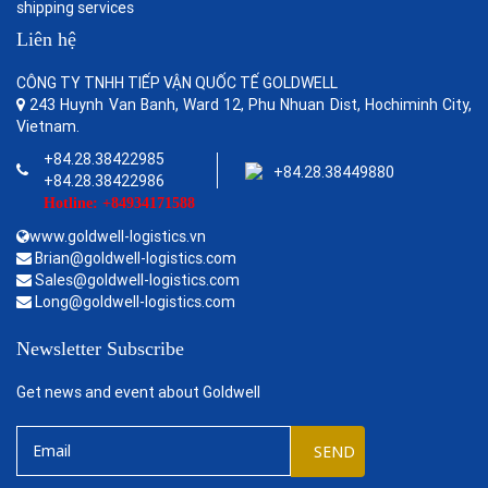
shipping services
Liên hệ
CÔNG TY TNHH TIẾP VẬN QUỐC TẾ GOLDWELL
243 Huynh Van Banh, Ward 12, Phu Nhuan Dist, Hochiminh City,
Vietnam.
+84.28.38422985
+84.28.38449880
+84.28.38422986
Hotline: +84934171588
www.goldwell-logistics.vn
Brian@goldwell-logistics.com
Sales@goldwell-logistics.com
Long@goldwell-logistics.com
Newsletter Subscribe
Get news and event about Goldwell