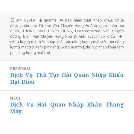
Posted
Author
Categories
01/17/2019
quantri
bảo hiểm xuất nhập khẩu
,
Chưa
on
được phân loại
,
Dịch vụ Vận Chuyển Hàng Đi Anh
,
giao nhận hải
quan
,
THÔNG BÁO TUYỂN DỤNG
,
Uncategorized
,
vận chuyển
Tags
đường biển
,
Vận Chuyển Hàng Hóa Đi Anh
,
xuất nhập khẩu
năng lượng mặt trời
,
nhập khẩu pin năng lượng mặt trời
,
pin năng
lượng mặt trời
,
tấm pin năng lượng mặt trời
,
thủ tục nhập khẩu tấm
pin năng lượng mặt trời
Post
PREVIOUS
navigation
Dịch Vụ Thủ Tục Hải Quan Nhập Khẩu
Previous
post:
Hạt Điều
NEXT
Dịch Vụ Hải Quan Nhập Khẩu Thang
Next
post:
Máy