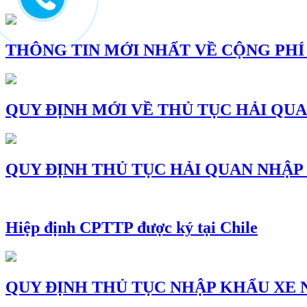
to
content
THÔNG TIN MỚI NHẤT VỀ CỘNG PHÍ C
QUY ĐỊNH MỚI VỀ THỦ TỤC HẢI QU
QUY ĐỊNH THỦ TỤC HẢI QUAN NHẬP
Hiệp định CPTTP được ký tại Chile
QUY ĐỊNH THỦ TỤC NHẬP KHẨU XE