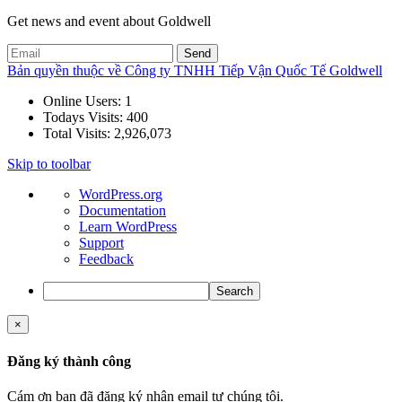
Get news and event about Goldwell
Bản quyền thuộc về Công ty TNHH Tiếp Vận Quốc Tế Goldwell
Online Users:
1
Todays Visits:
400
Total Visits:
2,926,073
Skip to toolbar
About
WordPress.org
WordPress
Documentation
Learn WordPress
Support
Feedback
Search
×
Đăng ký thành công
Cám ơn bạn đã đăng ký nhận email tư chúng tôi.