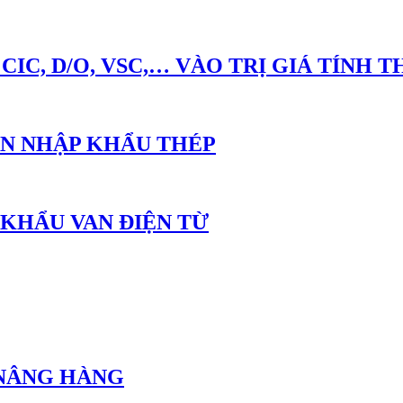
IC, D/O, VSC,… VÀO TRỊ GIÁ TÍNH 
AN NHẬP KHẨU THÉP
 KHẨU VAN ĐIỆN TỪ
 NÂNG HÀNG