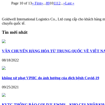
Page 10 of 13
« First
«
...
8
9
10
11
12
...
»
Last »
Goldwell International Logistics Co., Ltd cung cấp cho khách hàng m
chuyển quốc tế.
Tin mới nhất
VẬN CHUYỂN HÀNG HÓA TỪ TRUNG QUỐC VỀ VIỆT N
08/18/2022
không xử phạt VPHC do ảnh hưởng của dịch bệnh Covid-19
09/25/2021
KVTC THÔNG BÁO GOLIVE EWMS – KHO CFS NHẬP KHẨU 