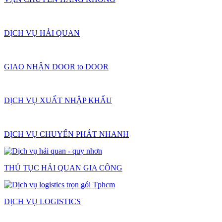
DỊCH VỤ HẢI QUAN
GIAO NHẬN DOOR to DOOR
DỊCH VỤ XUẤT NHẬP KHẨU
DỊCH VỤ CHUYỂN PHÁT NHANH
THỦ TỤC HẢI QUAN GIA CÔNG
DỊCH VỤ LOGISTICS