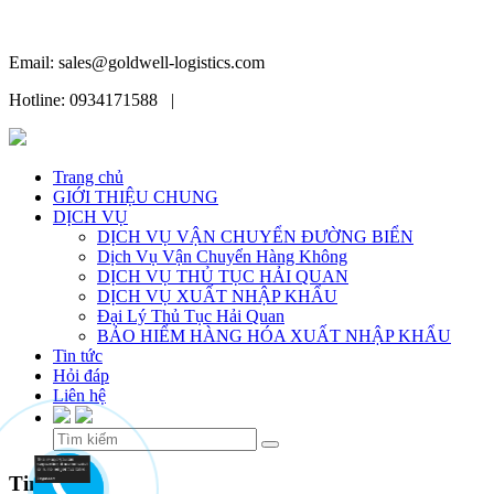
Email: sales@goldwell-logistics.com
Hotline: 0934171588 |
Trang chủ
GIỚI THIỆU CHUNG
DỊCH VỤ
DỊCH VỤ VẬN CHUYỂN ĐƯỜNG BIỂN
Dịch Vụ Vận Chuyển Hàng Không
DỊCH VỤ THỦ TỤC HẢI QUAN
DỊCH VỤ XUẤT NHẬP KHẨU
Đại Lý Thủ Tục Hải Quan
BẢO HIỂM HÀNG HÓA XUẤT NHẬP KHẨU
Tin tức
Hỏi đáp
Liên hệ
Skip
Tin tức